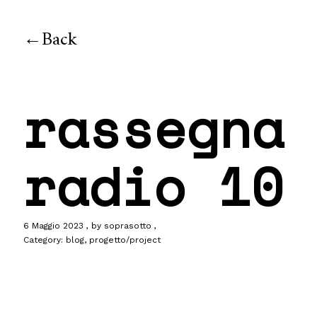
Back
rassegna 
radio 10 
6 Maggio 2023
by
soprasotto
Category:
blog
,
progetto/project