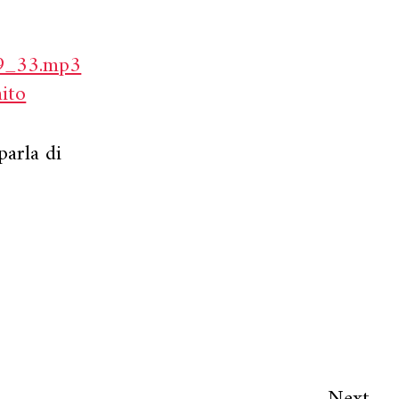
2
09_33.mp3
ito
parla di
Next