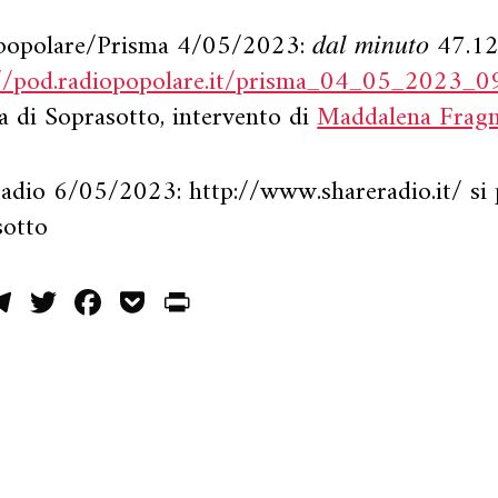
opolare/Prisma 4/05/2023: 𝑑𝑎𝑙 𝑚𝑖𝑛𝑢𝑡𝑜 47.1
://pod.radiopopolare.it/prisma_04_05_2023_
la di Soprasotto, intervento di
Maddalena Fragn
adio 6/05/2023: http://www.shareradio.it/ si 
sotto
opy
Telegram
Twitter
Facebook
Pocket
PrintFriendly
ink