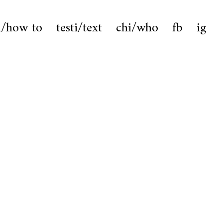
a/how to
testi/text
chi/who
fb
ig