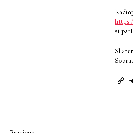
Radiop
https
si par
Sharer
Sopra
C
L
Previous